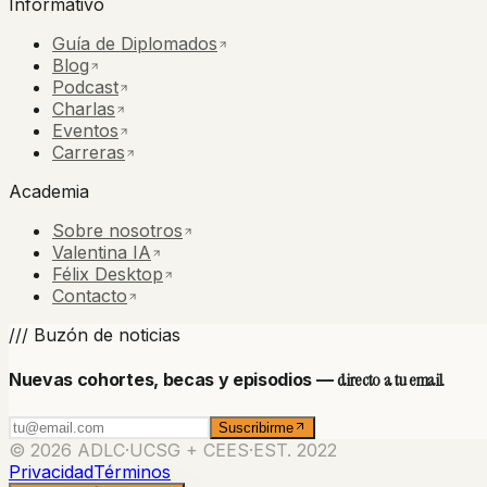
Informativo
Guía de Diplomados
Blog
Podcast
Charlas
Eventos
Carreras
Academia
Sobre nosotros
Valentina IA
Félix Desktop
Contacto
/// Buzón de noticias
Nuevas cohortes, becas y episodios —
directo a tu email.
Suscribirme
© 2026 ADLC
·
UCSG + CEES
·
EST. 2022
Privacidad
Términos