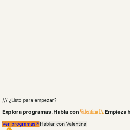
/// Explora ahora
Ver programas activos
Diplomados, cursos digitales y en vivo.
/// Valentina IA
Habla con admisiones
Asesora 24/7 con voz. Te orienta en minutos.
/// ¿Listo para empezar?
Valentina IA.
Explora programas. Habla con
Empieza h
Ver programas
Hablar con Valentina